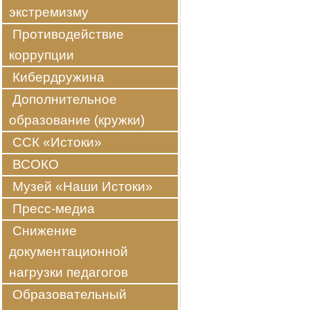
экстремизму
Противодействие
коррупции
Кибердружина
Дополнительное
образование (кружки)
ССК «Истоки»
ВСОКО
Музей «Наши Истоки»
Пресс-медиа
Снижение
документационной
нагрузки педагогов
Образовательный