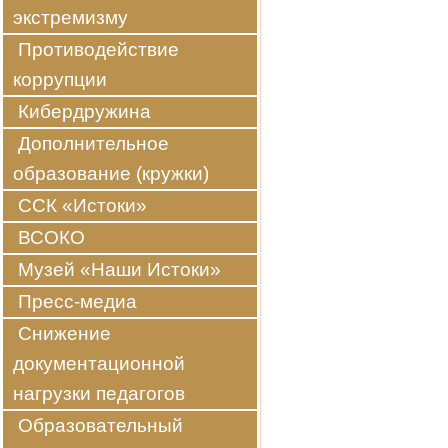
экстремизму
Противодействие
коррупции
Кибердружина
Дополнительное
образование (кружки)
ССК «Истоки»
ВСОКО
Музей «Наши Истоки»
Пресс-медиа
Снижение
документационной
нагрузки педагогов
Образовательный