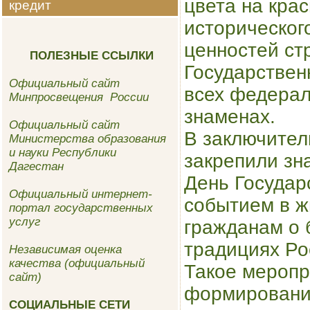
цвета на кра
кредит
историческог
ценностей ст
ПОЛЕЗНЫЕ ССЫЛКИ
Государствен
Официальный сайт
всех федерал
Минпросвещения России
знаменах.
Официальный сайт
В заключител
Министерства образования
и науки Республики
закрепили зн
Дагестан
День Государ
Официальный интернет-
событием в ж
портал государственных
услуг
гражданам о 
традициях Ро
Независимая оценка
качества (официальный
Такое меропр
сайт)
формированию
СОЦИАЛЬНЫЕ СЕТИ