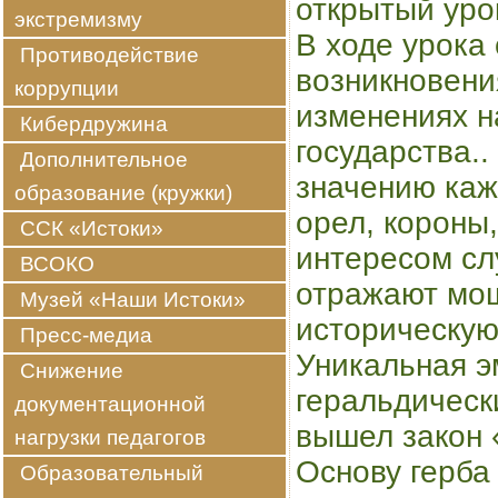
открытый уро
экстремизму
В ходе урока
Противодействие
возникновени
коррупции
изменениях н
Кибердружина
государства.
Дополнительное
значению каж
образование (кружки)
орел, короны,
ССК «Истоки»
интересом сл
ВСОКО
отражают мощ
Музей «Наши Истоки»
историческую
Пресс-медиа
Уникальная э
Снижение
геральдическ
документационной
вышел закон 
нагрузки педагогов
Основу герба
Образовательный