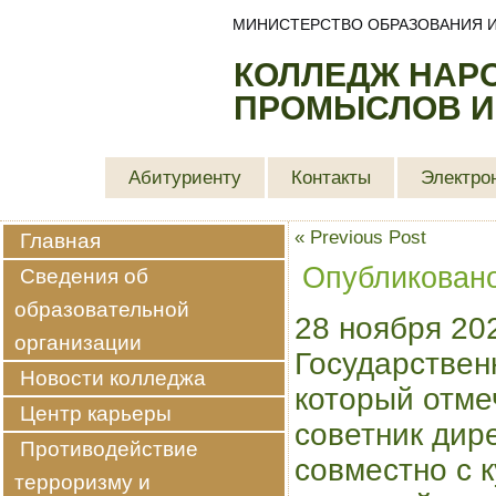
МИНИСТЕРСТВО ОБРАЗОВАНИЯ И
КОЛЛЕДЖ НАР
ПРОМЫСЛОВ И
Абитуриенту
Контакты
Электро
«
Previous Post
Главная
Опубликован
Сведения об
образовательной
28 ноября 202
организации
Государствен
Новости колледжа
который отме
Центр карьеры
советник дир
Противодействие
совместно с 
терроризму и