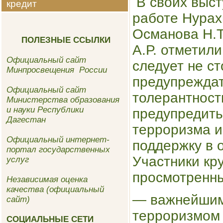
​ В своих выс
кредит
работе Нурах
Османова Н.Т
ПОЛЕЗНЫЕ ССЫЛКИ
А.Р. отметил
Официальный сайт
следует не ст
Минпросвещения России
предупреждат
Официальный сайт
толерантност
Министерства образования
и науки Республики
предупредить
Дагестан
терроризма и
Официальный интернет-
поддержку в
портал государственных
Участники кру
услуг
просмотренны
Независимая оценка
качества (официальный
— важнейшим
сайт)
терроризмом 
СОЦИАЛЬНЫЕ СЕТИ