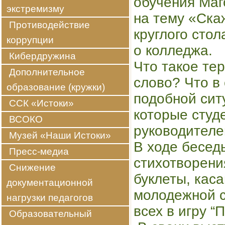
обучения​ Ма
экстремизму
на тему «Ска
Противодействие
круглого стол
коррупции
о колледжа.
Кибердружина
Что такое те
Дополнительное
слово? Что в 
образование (кружки)
подобной сит
ССК «Истоки»
которые студ
ВСОКО
руководителе
Музей «Наши Истоки»
В ходе бесед
Пресс-медиа
стихотворени
Снижение
буклеты, кас
документационной
молодежной с
нагрузки педагогов
всех в игру “
Образовательный