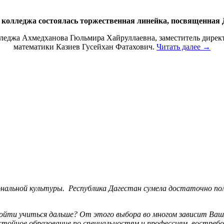
е колледжа состоялась торжественная линейка, посвященная Д
лледжа Ахмедханова Гюльмира Хайруллаевна, заместитель дирек
математики Казиев Гусейхан Фатахович.
Читать далее
→
льной культуры. Республика Дагестан сумела достаточно пол
пойти учиться дальше? От этого выбора во многом зависит Ваш
тойное образование по специальностям и профессиям, востребо