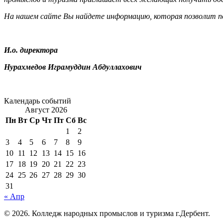
На нашем сайте Вы найдете информацию, которая позволит по
И.о. директора
Нурахмедов Играмуддин Абдуллахович
Календарь событий
Август 2026
Пн
Вт
Ср
Чт
Пт
Сб
Вс
1
2
3
4
5
6
7
8
9
10
11
12
13
14
15
16
17
18
19
20
21
22
23
24
25
26
27
28
29
30
31
« Апр
© 2026. Колледж народных промыслов и туризма г.Дербент.