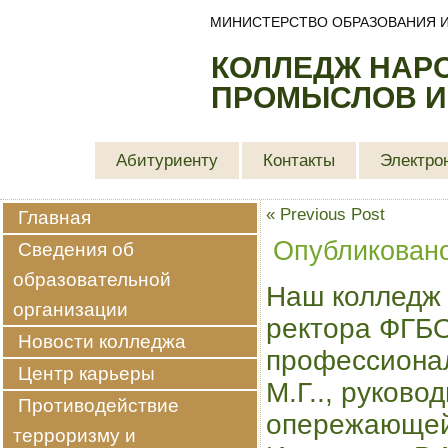
МИНИСТЕРСТВО ОБРАЗОВАНИЯ И
КОЛЛЕДЖ НАР
ПРОМЫСЛОВ И
Абитуриенту
Контакты
Электро
«
Previous Post
Главная
Опубликован
Сведения об
образовательной
Наш колледж 
организации
ректора ФГБО
Новости колледжа
профессиона
Центр карьеры
М.Г.., руков
Противодействие
опережающей
терроризму и