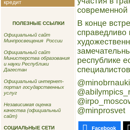
участия в гр
кредит
современной 
В конце встре
ПОЛЕЗНЫЕ ССЫЛКИ
справедливо 
Официальный сайт
художественн
Минпросвещения России
замечательны
Официальный сайт
Министерства образования
республике е
и науки Республики
специалистов
Дагестан
@minobrnauki
Официальный интернет-
портал государственных
@abilympics_r
услуг
@irpo_mosco
Независимая оценка
@minprosvet
качества (официальный
сайт)
СОЦИАЛЬНЫЕ СЕТИ
Facebook