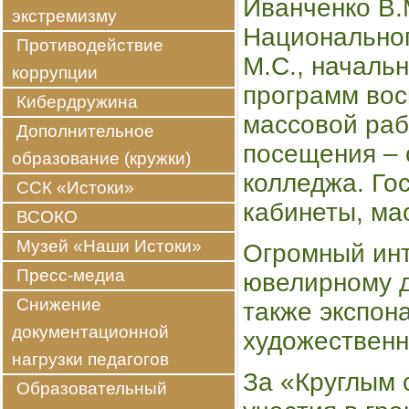
Иванченко В.
экстремизму
Национально
Противодействие
М.С., началь
коррупции
программ вос
Кибердружина
массовой раб
Дополнительное
посещения – 
образование (кружки)
колледжа. Го
ССК «Истоки»
кабинеты, ма
ВСОКО
Музей «Наши Истоки»
Огромный инт
Пресс-медиа
ювелирному д
Снижение
также экспон
документационной
художественн
нагрузки педагогов
За «Круглым 
Образовательный