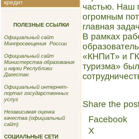
кредит
частью. Наш 
огромным пот
главная зада
ПОЛЕЗНЫЕ ССЫЛКИ
В рамках раб
Официальный сайт
Минпросвещения России
образовател
«КНПиТ» и ГК
Официальный сайт
Министерства образования
туризма» был
и науки Республики
сотрудничест
Дагестан
Официальный интернет-
портал государственных
услуг
Share the post
Независимая оценка
Facebook
качества (официальный
сайт)
X
СОЦИАЛЬНЫЕ СЕТИ