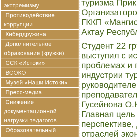
туризма Прик
экстремизму
Организаторо
Противодействие
ГККП «Мангис
коррупции
Актау Респуб
Кибердружина
Дополнительное
Студент 22 г
образование (кружки)
выступил с и
ССК «Истоки»
проблемах и 
ВСОКО
индустрии ту
Музей «Наши Истоки»
руководителе
Пресс-медиа
преподавател
Снижение
Гусейнова О.
документационной
Главная цель
нагрузки педагогов
перспективе,
Образовательный
отраслей эк