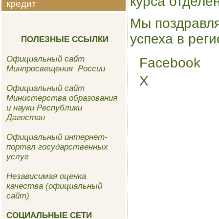
курса отделе
кредит
Мы поздравля
успеха в рег
ПОЛЕЗНЫЕ ССЫЛКИ
Официальный сайт
Facebook
Share
Минпросвещения России
the
X
post
Официальный сайт
""
Министерства образования
и науки Республики
Дагестан
Официальный интернет-
портал государственных
услуг
Независимая оценка
качества (официальный
сайт)
СОЦИАЛЬНЫЕ СЕТИ