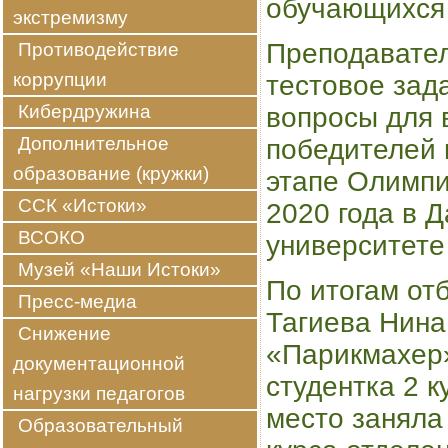
обучающихся 
экстремизму
Преподавател
Противодействие
коррупции
тестовое зад
Кибердружина
вопросы для 
Дополнительное
победителей 
образование (кружки)
этапе Олимпи
ССК «Истоки»
2020 года в 
ВСОКО
университете
Музей «Наши Истоки»
По итогам от
Пресс-медиа
Тагиева Нина,
Снижение
«Парикмахер»
документационной
студентка 2 
нагрузки педагогов
место заняла
Образовательный