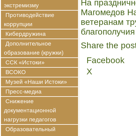
На праздничн
экстремизму
Магомедов Н
Противодействие
ветеранам тру
коррупции
благополучия
Кибердружина
Дополнительное
Share the post
образование (кружки)
Facebook
ССК «Истоки»
X
ВСОКО
Музей «Наши Истоки»
Пресс-медиа
Снижение
документационной
нагрузки педагогов
Образовательный