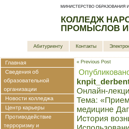
МИНИСТЕРСТВО ОБРАЗОВАНИЯ И
КОЛЛЕДЖ НАР
ПРОМЫСЛОВ И
Абитуриенту
Контакты
Электро
«
Previous Post
Главная
Опубликован
Сведения об
knpit_derben
образовательной
организации
Онлайн-лекци
Новости колледжа
Тема: «Прием
Центр карьеры
медицине Даг
Противодействие
История возн
терроризму и
Использовани