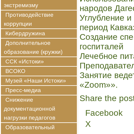
экстремизму
народов Даге
Противодействие
Углубление и
коррупции
период Кавка
Кибердружина
Создание спе
Дополнительное
госпиталей
образование (кружки)
Лечебное пит
ССК «Истоки»
Преподавател
ВСОКО
Занятие веде
Музей «Наши Истоки»
«Zoom»».
Пресс-медиа
Share the post
Снижение
документационной
Facebook
нагрузки педагогов
X
Образовательный