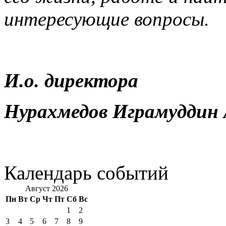
интересующие вопросы.
И.о. директора
Нурахмедов Играмуддин 
Календарь событий
Август 2026
Пн
Вт
Ср
Чт
Пт
Сб
Вс
1
2
3
4
5
6
7
8
9