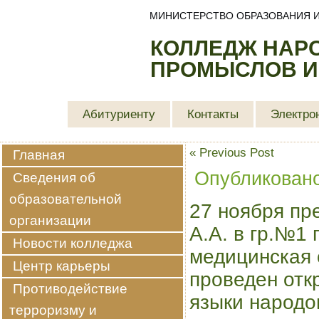
МИНИСТЕРСТВО ОБРАЗОВАНИЯ И
КОЛЛЕДЖ НАР
ПРОМЫСЛОВ И
Абитуриенту
Контакты
Электро
«
Previous Post
Главная
Опубликован
Сведения об
образовательной
27 ноября пр
организации
А.А. в гр.№1
Новости колледжа
медицинская 
Центр карьеры
проведен отк
Противодействие
языки народо
терроризму и