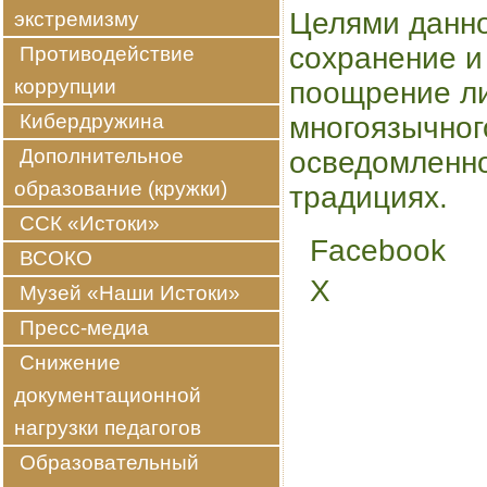
Целями данно
экстремизму
сохранение и
Противодействие
коррупции
поощрение ли
Кибердружина
многоязычног
Дополнительное
осведомленно
образование (кружки)
традициях.
ССК «Истоки»
Facebook
ВСОКО
Share
the
X
Музей «Наши Истоки»
post
""
Пресс-медиа
Снижение
документационной
нагрузки педагогов
Образовательный