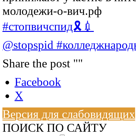
молодежи-о-вич.рф
#стопвичспид🎗💉
@stopspid
#колледжнарод
Share the post ""
Facebook
X
Версия для слабовидящих
ПОИСК ПО САЙТУ