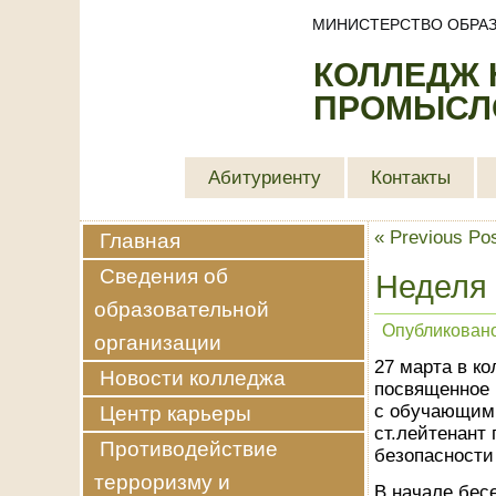
МИНИСТЕРСТВО ОБРАЗ
КОЛЛЕДЖ
ПРОМЫСЛО
Абитуриенту
Контакты
«
Previous Po
Главная
Сведения об
Неделя 
образовательной
Опубликован
организации
27 марта в к
Новости колледжа
посвященное 
с обучающими
Центр карьеры
ст.лейтенант
Противодействие
безопасности
терроризму и
В начале бес