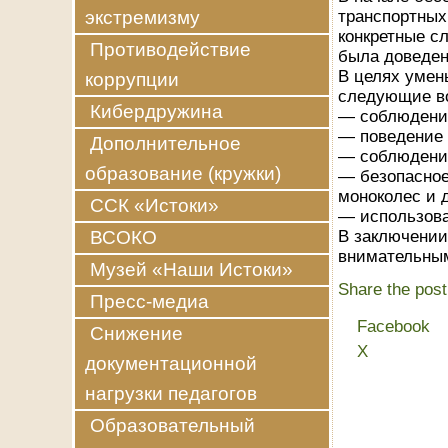
экстремизму
транспортных
конкретные с
Противодействие
была доведен
В целях умен
коррупции
следующие в
Кибердружина
— соблюдение
— поведение 
Дополнительное
— соблюдение
образование (кружки)
— безопасное
моноколес и д
ССК «Истоки»
— использова
ВСОКО
В заключении
внимательным
Музей «Наши Истоки»
Share the pos
Пресс-медиа
Facebook
Снижение
X
документационной
нагрузки педагогов
Образовательный