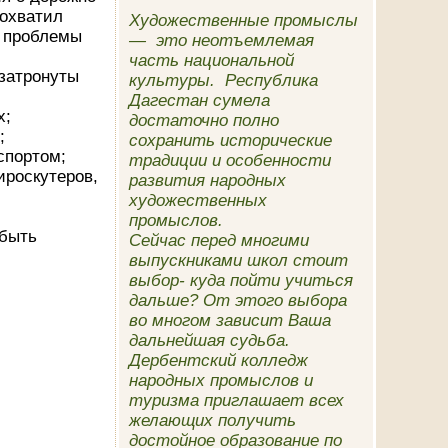
 охватил
Художественные промыслы
а проблемы
— это неотъемлемая
часть национальной
 затронуты
культуры. Республика
Дагестан сумела
х;
достаточно полно
;
сохранить исторические
спортом;
традиции и особенности
ироскутеров,
развития народных
художественных
промыслов.
 быть
Сейчас перед многими
выпускниками школ стоит
выбор- куда пойти учиться
дальше? От этого выбора
во многом зависит Ваша
дальнейшая судьба.
Дербентский колледж
народных промыслов и
туризма приглашает всех
желающих получить
достойное образование по