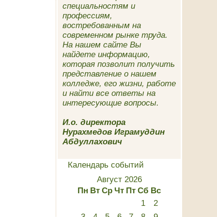
специальностям и
профессиям,
востребованным на
современном рынке труда.
На нашем сайте Вы
найдете информацию,
которая позволит получить
представление о нашем
колледже, его жизни, работе
и найти все ответы на
интересующие вопросы.
И.о. директора
Нурахмедов Играмуддин
Абдуллахович
Календарь событий
Август 2026
Пн
Вт
Ср
Чт
Пт
Сб
Вс
1
2
3
4
5
6
7
8
9