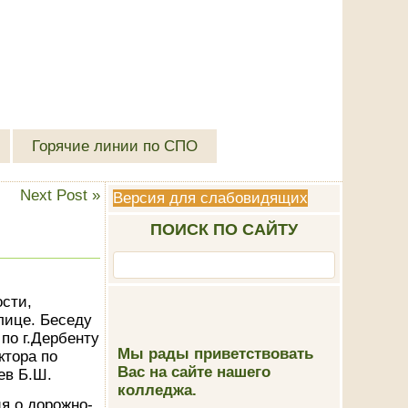
Горячие линии по СПО
Next Post
»
Версия для слабовидящих
ПОИСК ПО САЙТУ
ости,
лице. Беседу
о г.Дербенту
Мы рады приветствовать
ктора по
Вас на сайте нашего
ев Б.Ш.
колледжа.
я о дорожно-