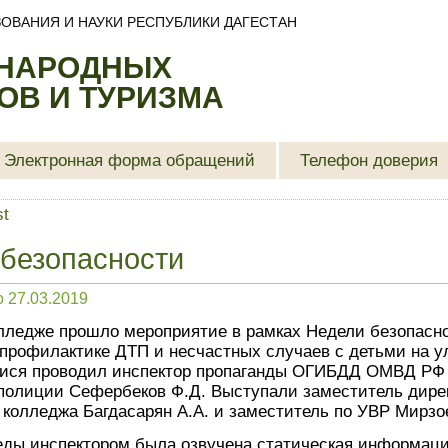
ОВАНИЯ И НАУКИ РЕСПУБЛИКИ ДАГЕСТАН
 НАРОДНЫХ
В И ТУРИЗМА
Электронная форма обращений
Телефон доверия
st
безопасности
о
27.03.2019
олледже прошло мероприятие в рамках Недели безопасн
профилактике ДТП и несчастных случаев с детьми на у
ся проводил инспектор пропаганды ОГИБДД ОМВД РФ п
 полиции Сефербеков Ф.Д. Выступали заместитель дире
 колледжа Багдасарян А.А. и заместитель по УВР Мирзо
еды инспектором была озвучена статическая информаци