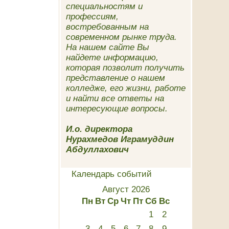
специальностям и
профессиям,
востребованным на
современном рынке труда.
На нашем сайте Вы
найдете информацию,
которая позволит получить
представление о нашем
колледже, его жизни, работе
и найти все ответы на
интересующие вопросы.
И.о. директора
Нурахмедов Играмуддин
Абдуллахович
Календарь событий
Август 2026
Пн
Вт
Ср
Чт
Пт
Сб
Вс
1
2
3
4
5
6
7
8
9