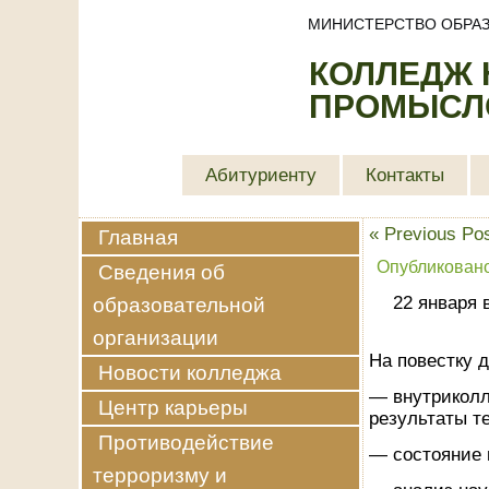
МИНИСТЕРСТВО ОБРАЗ
КОЛЛЕДЖ
ПРОМЫСЛО
Абитуриенту
Контакты
«
Previous Po
Главная
Опубликован
Сведения об
22 января 
образовательной
организации
На повестку 
Новости колледжа
— внутриколл
Центр карьеры
результаты т
Противодействие
— состояние 
терроризму и