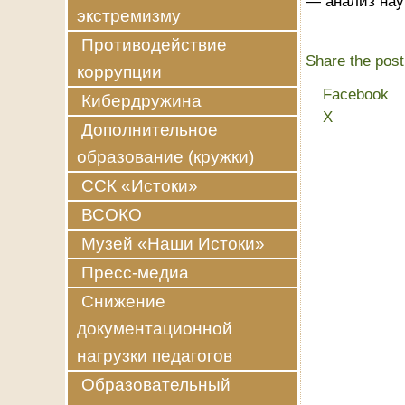
— анализ нау
экстремизму
Противодействие
Share the post
коррупции
Facebook
Кибердружина
X
Дополнительное
образование (кружки)
ССК «Истоки»
ВСОКО
Музей «Наши Истоки»
Пресс-медиа
Снижение
документационной
нагрузки педагогов
Образовательный