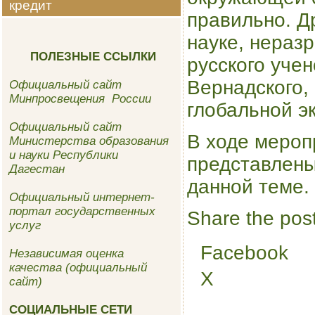
кредит
правильно. Д
науке, нераз
ПОЛЕЗНЫЕ ССЫЛКИ
русского уче
Вернадского,
Официальный сайт
Минпросвещения России
глобальной э
Официальный сайт
В ходе мероп
Министерства образования
и науки Республики
представлены
Дагестан
данной теме.
Официальный интернет-
портал государственных
Share the post
услуг
Facebook
Независимая оценка
качества (официальный
X
сайт)
СОЦИАЛЬНЫЕ СЕТИ