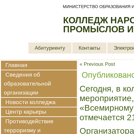
МИНИСТЕРСТВО ОБРАЗОВАНИЯ И
КОЛЛЕДЖ НАР
ПРОМЫСЛОВ И
Абитуриенту
Контакты
Электро
«
Previous Post
Главная
Опубликован
Сведения об
образовательной
Сегодня, в к
организации
мероприятие,
Новости колледжа
«Всемирному
Центр карьеры
отмечается 2
Противодействие
Организатора
терроризму и