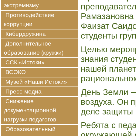
преподавател
экстремизму
Рамазановна 
Противодействие
коррупции
Фаизат Саидо
Кибердружина
студенты груп
Дополнительное
Целью меропр
образование (кружки)
знания студе
ССК «Истоки»
нашей планет
ВСОКО
рационально
Музей «Наши Истоки»
День Земли —
Пресс-медиа
воздуха. Он 
Снижение
деле защиты
документационной
нагрузки педагогов
Ребята с пед
Образовательный
окружающей с