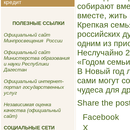
кредит
собирают вме
вместе, жить 
Крепкая семь
ПОЛЕЗНЫЕ ССЫЛКИ
российских д
Официальный сайт
Минпросвещения России
одним из при
Неслучайно 2
Официальный сайт
Министерства образования
«Годом семьи
и науки Республики
В Новый год 
Дагестан
сами могут с
Официальный интернет-
портал государственных
чудеса для др
услуг
Share the post
Независимая оценка
качества (официальный
Facebook
сайт)
X
СОЦИАЛЬНЫЕ СЕТИ