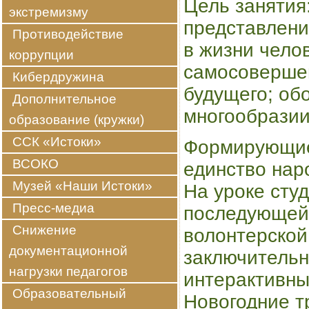
Цель занятия
экстремизму
представлени
Противодействие
в жизни челов
коррупции
самосоверше
Кибердружина
будущего; об
Дополнительное
многообразии
образование (кружки)
ССК «Истоки»
Формирующиес
ВСОКО
единство нар
Музей «Наши Истоки»
На уроке сту
Пресс-медиа
последующей 
Снижение
волонтерской
документационной
заключительн
нагрузки педагогов
интерактивны
Образовательный
Новогодние т