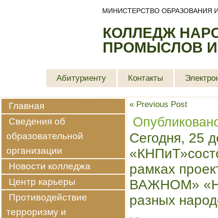
МИНИСТЕРСТВО ОБРАЗОВАНИЯ И
КОЛЛЕДЖ НАР
ПРОМЫСЛОВ И
Абитуриенту
Контакты
Электро
«
Previous Post
Главная
Опубликован
Сведения об
Сегодня, 25 д
образовательной
организации
«КНПиТ»состо
Новости колледжа
рамках прое
Центр карьеры
ВАЖНОМ» «Но
Противодействие
разных народ
терроризму и