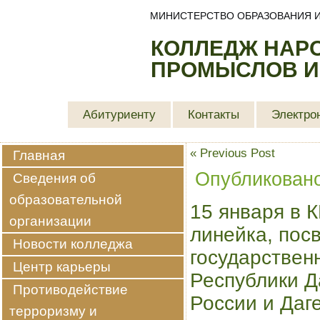
МИНИСТЕРСТВО ОБРАЗОВАНИЯ И
КОЛЛЕДЖ НАР
ПРОМЫСЛОВ И
Абитуриенту
Контакты
Электро
«
Previous Post
Главная
Опубликован
Сведения об
образовательной
15 января в 
организации
линейка
, пос
Новости колледжа
государствен
Центр карьеры
Республики Д
Противодействие
России и Даг
терроризму и