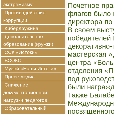
Почетное пра
экстремизму
флагов было 
Противодействие
коррупции
директора по
Кибердружина
В своем выст
Дополнительное
победителей 
образование (кружки)
декоративно-
ССК «Истоки»
мастерская »
ВСОКО
центра «Боль
Музей «Наши Истоки»
отделения «
Пресс-медиа
под руководст
Снижение
были награжд
документационной
Также Балабе
нагрузки педагогов
Международно
Образовательный
посвященного