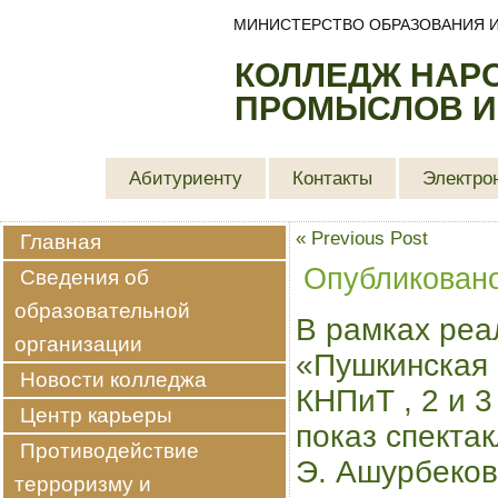
МИНИСТЕРСТВО ОБРАЗОВАНИЯ И
КОЛЛЕДЖ НАР
ПРОМЫСЛОВ И
Абитуриенту
Контакты
Электро
«
Previous Post
Главная
Опубликован
Сведения об
образовательной
В рамках ре
организации
«Пушкинская 
Новости колледжа
КНПиТ , 2 и 
Центр карьеры
показ спект
Противодействие
Э. Ашурбеков
терроризму и