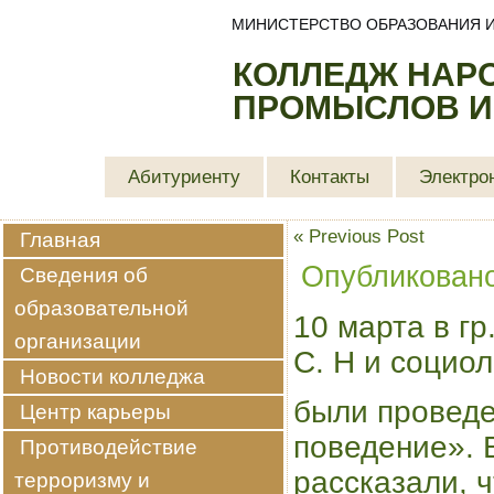
МИНИСТЕРСТВО ОБРАЗОВАНИЯ И
КОЛЛЕДЖ НАР
ПРОМЫСЛОВ И
Абитуриенту
Контакты
Электро
«
Previous Post
Главная
Опубликован
Сведения об
образовательной
10 марта в гр
организации
С. Н и социо
Новости колледжа
были провед
Центр карьеры
поведение». 
Противодействие
рассказали, ч
терроризму и