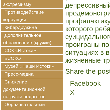
депрессивный
экстремизму
продемонстри
Противодействие
коррупции
профилактику
Кибердружина
которого реб
Дополнительное
суицидальног
образование (кружки)
проиграны по
ССК «Истоки»
ситуациях в в
ВСОКО
жизненные тр
Музей «Наши Истоки»
Share the post
Пресс-медиа
Снижение
Facebook
документационной
X
нагрузки педагогов
Образовательный