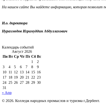
На нашем сайте Вы найдете информацию, которая позволит по
И.о. директора
Нурахмедов Играмуддин Абдуллахович
Календарь событий
Август 2026
Пн
Вт
Ср
Чт
Пт
Сб
Вс
1
2
3
4
5
6
7
8
9
10
11
12
13
14
15
16
17
18
19
20
21
22
23
24
25
26
27
28
29
30
31
« Апр
© 2026. Колледж народных промыслов и туризма г.Дербент.