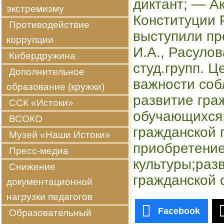
диктант; — А
экстремизму
Конституции 
Противодействие
выступили пр
коррупции
И.А., Расулов
Кибердружина
студ.групп. 
Дополнительное
важности соб
образование (кружки)
развитие гра
ССК «Истоки»
обучающихся
ВСОКО
гражданской 
Музей «Наши Истоки»
приобретение
Пресс-медиа
культуры;раз
Снижение
гражданской 
документационной
нагрузки педагогов
Facebook
Образовательный