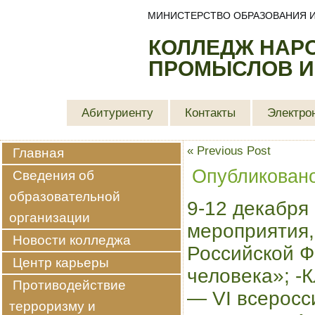
МИНИСТЕРСТВО ОБРАЗОВАНИЯ И
КОЛЛЕДЖ НАР
ПРОМЫСЛОВ И
Абитуриенту
Контакты
Электро
«
Previous Post
Главная
Опубликован
Сведения об
образовательной
9-12 декабря
организации
мероприятия,
Новости колледжа
Российской Ф
Центр карьеры
человека»; -
Противодействие
— VI всеросс
терроризму и