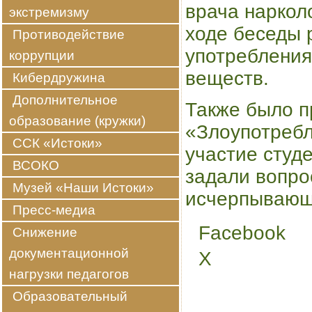
врача наркол
экстремизму
ходе беседы 
Противодействие
употребления
коррупции
веществ.
Кибердружина
Дополнительное
Также было п
образование (кружки)
«Злоупотребл
ССК «Истоки»
участие студе
ВСОКО
задали вопро
Музей «Наши Истоки»
исчерпывающ
Пресс-медиа
Facebook
Снижение
Share
the
документационной
X
post
нагрузки педагогов
""
Образовательный