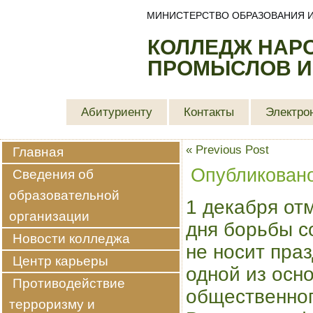
МИНИСТЕРСТВО ОБРАЗОВАНИЯ И
КОЛЛЕДЖ НАР
ПРОМЫСЛОВ И
Абитуриенту
Контакты
Электро
«
Previous Post
Главная
Опубликован
Сведения об
образовательной
1 декабря от
организации
дня борьбы 
Новости колледжа
не носит пра
Центр карьеры
одной из осн
Противодействие
общественног
терроризму и