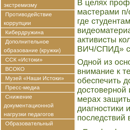
В целях проф
экстремизму
мастерами п/
Противодействие
где студента
коррупции
видеоматериа
Кибердружина
активисты ко
Дополнительное
ВИЧ/СПИД» ср
образование (кружки)
ССК «Истоки»
Одной из осн
ВСОКО
внимание к т
Музей «Наши Истоки»
обеспечить д
Пресс-медиа
достоверной 
Снижение
мерах защиты
документационной
диагностики 
нагрузки педагогов
последствий в
Образовательный