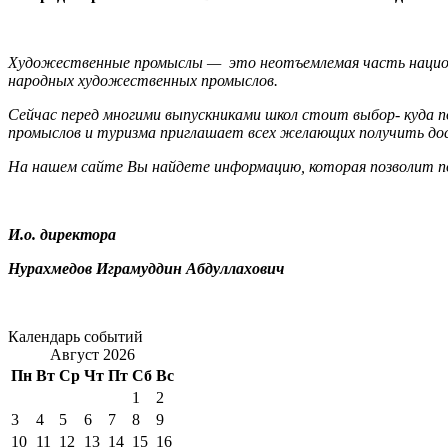
Художественные промыслы — это неотъемлемая часть национа
народных художественных промыслов.
Сейчас перед многими выпускниками школ стоит выбор- куда 
промыслов и туризма приглашает всех желающих получить дос
На нашем сайте Вы найдете информацию, которая позволит по
И.о. директора
Нурахмедов Играмуддин Абдуллахович
Календарь событий
Август 2026
Пн
Вт
Ср
Чт
Пт
Сб
Вс
1
2
3
4
5
6
7
8
9
10
11
12
13
14
15
16