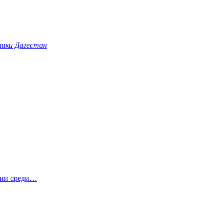
лики Дагестан
гии среди…