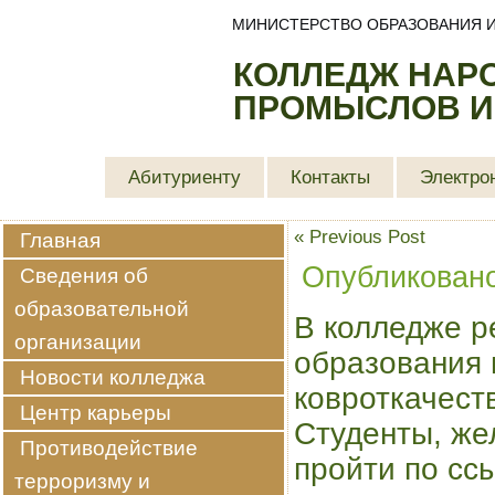
МИНИСТЕРСТВО ОБРАЗОВАНИЯ И
КОЛЛЕДЖ НАР
ПРОМЫСЛОВ И
Абитуриенту
Контакты
Электро
«
Previous Post
Главная
Опубликован
Сведения об
образовательной
В колледже 
организации
образования 
Новости колледжа
ковроткачеств
Центр карьеры
Студенты, же
Противодействие
пройти по ссы
терроризму и