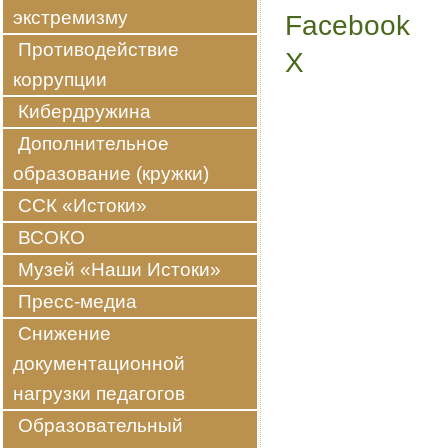
экстремизму
Facebook
Share
Противодействие
the
X
post
коррупции
""
Кибердружина
Дополнительное
образование (кружки)
ССК «Истоки»
ВСОКО
Музей «Наши Истоки»
Пресс-медиа
Снижение
документационной
нагрузки педагогов
Образовательный