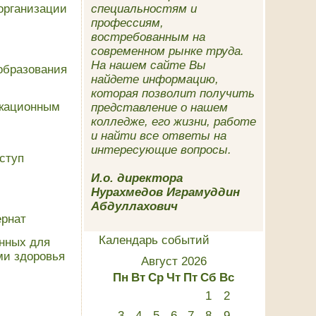
организации
специальностям и
профессиям,
востребованным на
современном рынке труда.
На нашем сайте Вы
образования
найдете информацию,
которая позволит получить
икационным
представление о нашем
колледже, его жизни, работе
и найти все ответы на
интересующие вопросы.
ступ
И.о. директора
Нурахмедов Играмуддин
Абдуллахович
ернат
Календарь событий
нных для
ми здоровья
Август 2026
Пн
Вт
Ср
Чт
Пт
Сб
Вс
1
2
3
4
5
6
7
8
9