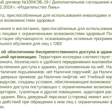
й договор №1004/ЭБ-19 /
Дополнительное соглашение к
2.2019 г. «Издательство Лань»
та, приспособленные для использования инвалидами и
и возможностями здоровья
чения и воспитания, приспособленные для использован
 лицами с ограниченными возможностями здоровья
/
По
естации обучающихся, осваивающих основные програм
ьного обучения для лиц с ОВЗ
об обеспечении беспрепятственного доступа в здан
ьной организации:
Территория колледжа соответствует
енного, безопасного и удобного передвижения маломоб
беспечения доступа к зданию, расположенным на ней. Н
 Наличие подъемников: нет Наличие поручней: да Налич
дверных проемов: да Наличие лифтов: нет Учебный ко
андусом, созданы условия, обеспечивающие возможнос
енного доступа поступающих с ограниченными возможн
удитории, туалетные и другие помещения, аудитория рас
 здания. Весь дежурный персонал (сторожа) имеют инст
к действий при обращении к ним лиц с ограниченными
ми.