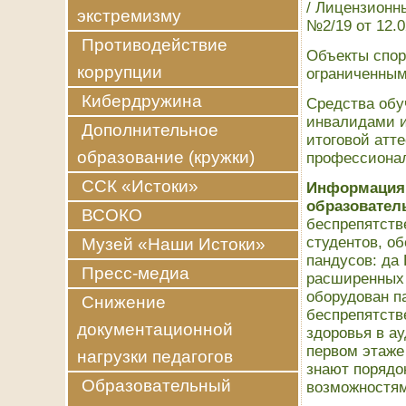
/
Лицензионны
экстремизму
№2/19 от 12.0
Противодействие
Объекты спор
коррупции
ограниченным
Кибердружина
Средства обу
инвалидами и
Дополнительное
итоговой атт
образование (кружки)
профессионал
ССК «Истоки»
Информация 
образовател
ВСОКО
беспрепятств
студентов, о
Музей «Наши Истоки»
пандусов: да
Пресс-медиа
расширенных 
оборудован п
Снижение
беспрепятств
документационной
здоровья в а
первом этаже
нагрузки педагогов
знают порядо
Образовательный
возможностя