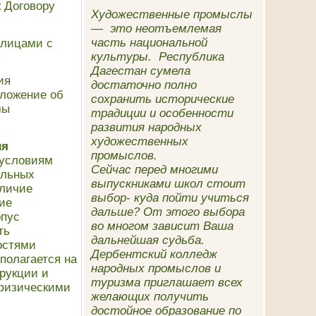
 Договору
Художественные промыслы
— это неотъемлемая
часть национальной
 лицами с
культуры. Республика
Дагестан сумела
ия
достаточно полно
ложение об
сохранить исторические
мы
традиции и особенности
развития народных
художественных
ия
промыслов.
 условиям
Сейчас перед многими
ильных
выпускниками школ стоит
аличие
выбор- куда пойти учиться
ие
дальше? От этого выбора
рпус
во многом зависит Ваша
ть
дальнейшая судьба.
остями
Дербентский колледж
полагается на
народных промыслов и
рукции и
туризма приглашает всех
 физическими
желающих получить
достойное образование по