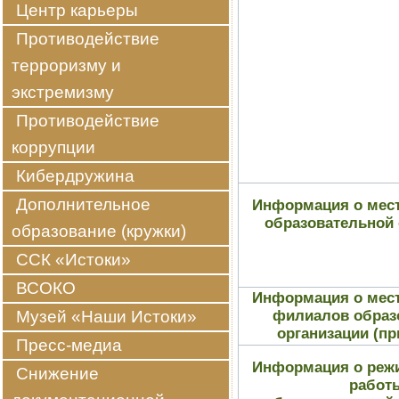
Центр карьеры
Противодействие
терроризму и
экстремизму
Противодействие
коррупции
Кибердружина
Дополнительное
Информация о мест
образовательной 
образование (кружки)
ССК «Истоки»
ВСОКО
Информация о мест
Музей «Наши Истоки»
филиалов образ
организации (пр
Пресс-медиа
Информация о режи
Снижение
работ