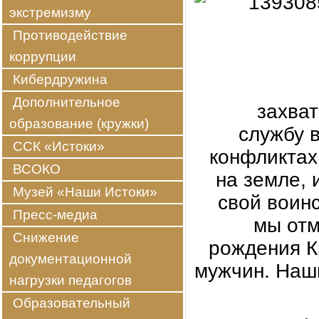
экстремизму
Противодействие
коррупции
Кибердружина
Дополнительное
захват
образование (кружки)
службу 
ССК «Истоки»
конфликтах
ВСОКО
на земле, 
Музей «Наши Истоки»
свой воин
Пресс-медиа
мы отм
Снижение
рождения К
документационной
мужчин. На
нагрузки педагогов
Образовательный