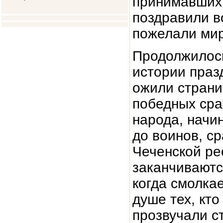
принимавших 
поздравили в
пожелали мир
Продолжилось
истории праз
ожили страни
победных сра
народа, начи
до воинов, с
Чеченской ре
заканчиваютс
когда смолка
душе тех, кто
прозвучали с