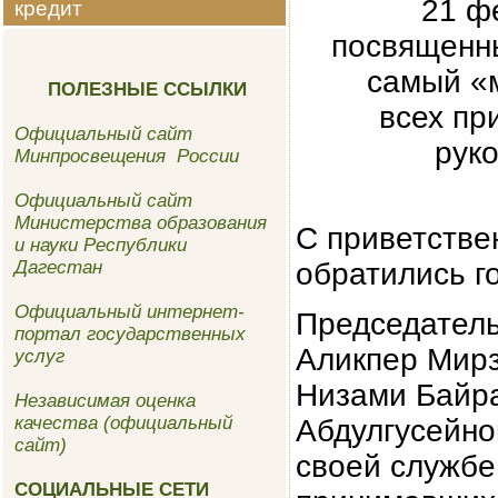
21 ф
кредит
посвященны
самый «м
ПОЛЕЗНЫЕ ССЫЛКИ
всех пр
Официальный сайт
рук
Минпросвещения России
Официальный сайт
Министерства образования
С приветстве
и науки Республики
Дагестан
обратились г
Официальный интернет-
Председател
портал государственных
Аликпер Мирз
услуг
Низами Байр
Независимая оценка
качества (официальный
Абдулгусейно
сайт)
своей службе
СОЦИАЛЬНЫЕ СЕТИ