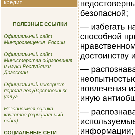
недостоверны
кредит
безопасной;
ПОЛЕЗНЫЕ ССЫЛКИ
— избегать н
способной пр
Официальный сайт
Минпросвещения России
нравственном
достоинству 
Официальный сайт
Министерства образования
и науки Республики
— распознава
Дагестан
неопытность
Официальный интернет-
вовлечения и
портал государственных
иную
антиобщ
услуг
Независимая оценка
— распознава
качества (официальный
используемы
сайт)
информации;
СОЦИАЛЬНЫЕ СЕТИ