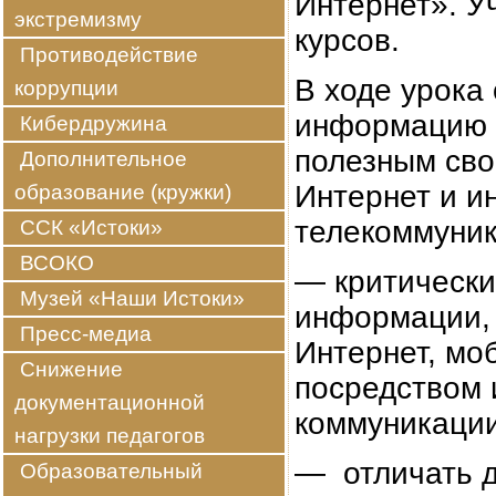
Интернет». У
экстремизму
курсов.
Противодействие
В ходе урока
коррупции
информацию к
Кибердружина
полезным сво
Дополнительное
Интернет и и
образование (кружки)
телекоммуник
ССК «Истоки»
ВСОКО
— критически
Музей «Наши Истоки»
информации
Пресс-медиа
Интернет, моб
Снижение
посредством
документационной
коммуникации
нагрузки педагогов
— отличать д
Образовательный