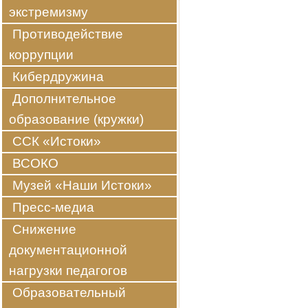
экстремизму
Противодействие
коррупции
Кибердружина
Дополнительное
образование (кружки)
ССК «Истоки»
ВСОКО
Музей «Наши Истоки»
Пресс-медиа
Снижение
документационной
нагрузки педагогов
Образовательный