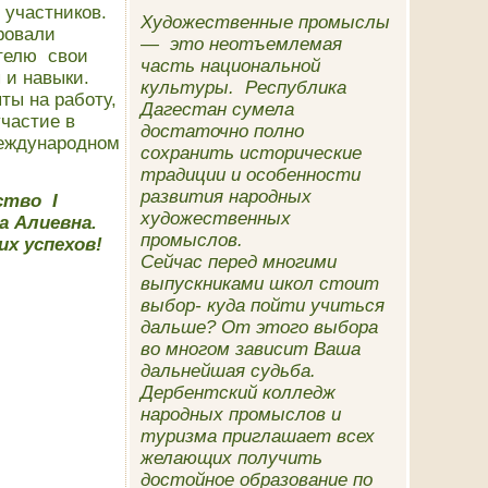
 участников.
Художественные промыслы
ровали
— это неотъемлемая
телю свои
часть национальной
 и навыки.
культуры. Республика
ты на работу,
Дагестан сумела
участие в
достаточно полно
международном
сохранить исторические
.
традиции и особенности
развития народных
ество
I
художественных
а Алиевна.
промыслов.
х успехов!
Сейчас перед многими
выпускниками школ стоит
выбор- куда пойти учиться
дальше? От этого выбора
во многом зависит Ваша
дальнейшая судьба.
Дербентский колледж
народных промыслов и
туризма приглашает всех
желающих получить
достойное образование по