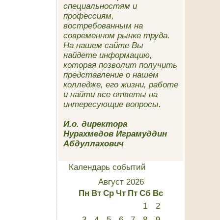
специальностям и
профессиям,
востребованным на
современном рынке труда.
На нашем сайте Вы
найдете информацию,
которая позволит получить
представление о нашем
колледже, его жизни, работе
и найти все ответы на
интересующие вопросы.
И.о. директора
Нурахмедов Играмуддин
Абдуллахович
Календарь событий
Август 2026
Пн
Вт
Ср
Чт
Пт
Сб
Вс
1
2
3
4
5
6
7
8
9