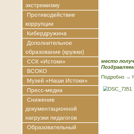
экстремизму
Противодействие
коррупции
Кибердружина
Дополнительное
образование (кружки)
ССК «Истоки»
место получ
Поздравляем
ВСОКО
Подробно →
Музей «Наши Истоки»
Пресс-медиа
Снижение
документационной
нагрузки педагогов
Образовательный