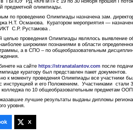
 в ГБПОУ РД «КНПиТ» с 19 по 30 ноября прошел I пото
й предметной олимпиады.
м по проведению Олимпиады назначена зам. директор
джа Н.Т. Османова. Куратором мероприятия — назначен
 ИКТ С.Р. Рустамова .
лью проведения Олимпиады являлось выявление о
аиболее широкими познаниями в области определенно
ограммы, а в СПО – по общеобразовательным дисципл
еждения.
бинете на сайте
https://stranatalantov.com
после подачи
импиаде куратору был представлен пакет документов.
но к моменту проведения Олимпиады все участники бы
с инструкцией и его Положением.
Участниками стали 
 колледжа по 10 общеобразовательным предметам ООП
оказавшие лучшие результаты выданы дипломы региона
го уровня.
ook
X