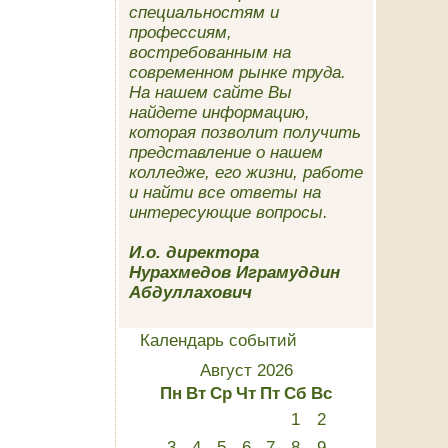
специальностям и
профессиям,
востребованным на
современном рынке труда.
На нашем сайте Вы
найдете информацию,
которая позволит получить
представление о нашем
колледже, его жизни, работе
и найти все ответы на
интересующие вопросы.
И.о. директора
Нурахмедов Играмуддин
Абдуллахович
Календарь событий
Август 2026
Пн
Вт
Ср
Чт
Пт
Сб
Вс
1
2
3
4
5
6
7
8
9