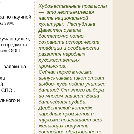
к
Художественные промыслы
— это неотъемлемая
а по научной
часть национальной
а зам.
культуры. Республика
Дагестан сумела
достаточно полно
бучающихся,
сохранить исторические
го предмета
традиции и особенности
инам ООП
развития народных
художественных
промыслов.
 заявки на
Сейчас перед многими
выпускниками школ стоит
ли
выбор- куда пойти учиться
33
дальше? От этого выбора
 СПО .
во многом зависит Ваша
льного и
дальнейшая судьба.
Дербентский колледж
народных промыслов и
туризма приглашает всех
желающих получить
достойное образование по