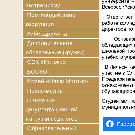
университет»
экстремизму
Всероссийско
Противодействие
Ответственны
работе колле
коррупции
директора по
Кибердружина
Основной це
Дополнительное
обладающих н
школьной пр
образование (кружки)
учебного учр
ССК «Истоки»
В Личном ка
ВСОКО
участие в Ол
Предваритель
Музей «Наши Истоки»
ознакомлены 
Пресс-медиа
обучающихся
Снижение
Студентам, п
муниципально
документационной
нагрузки педагогов
Faceb
Образовательный